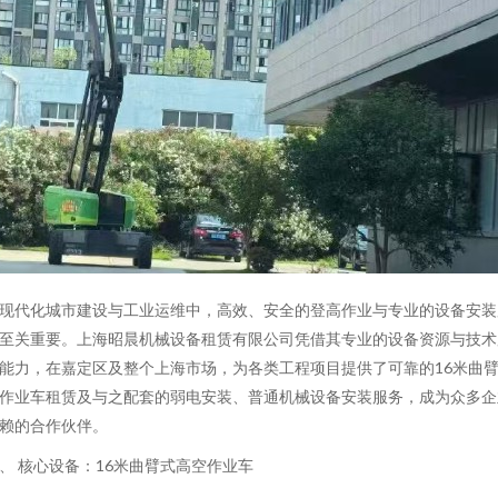
现代化城市建设与工业运维中，高效、安全的登高作业与专业的设备安装
至关重要。上海昭晨机械设备租赁有限公司凭借其专业的设备资源与技术
能力，在嘉定区及整个上海市场，为各类工程项目提供了可靠的16米曲
作业车租赁及与之配套的弱电安装、普通机械设备安装服务，成为众多企
赖的合作伙伴。
、 核心设备：16米曲臂式高空作业车