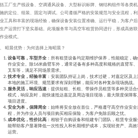
括工厂生产线设备、空调通风设备、大型标识标牌、钢结构组件等各类机
施的定位、组装、固定与调试。公司遵循严格的安装规范与安全流程，利
业工具和丰富的现场经验，确保设备安装位置准确、运行平稳，为客户后
生产运营打下坚实基础。此项服务常与高空车租赁协同进行，形成高效联
作业模式。
、 昭晨优势：为何选择上海昭晨？
设备可靠，车型齐全
：所有租赁设备均定期维护保养，性能稳定，确
作业安全。除16米曲臂车外，通常还备有多种高度和规格的直臂车、
叉车等，满足不同场景需求。
技术专业，经验丰富
：安装团队持证上岗，技术过硬，对嘉定区及上
本地的施工环境、规范要求有深刻理解，能应对各种复杂现场挑战。
服务灵活，响应迅速
：提供短租、长租、带操作员租赁等多种灵活合
模式，响应及时，能快速抵达嘉定及周边项目现场，最大限度保障客
项目进度。
安全为本，保障周全
：始终将安全放在首位，严格遵守高空作业安全
程，并为作业人员与项目购买相应保险，为客户免除后顾之忧。
成本优化，性价比高
：相较于自购设备和组建专门团队，租赁专业服
能帮助客户显著降低一次性投入和长期维护成本，实现轻资产、高效
运营。