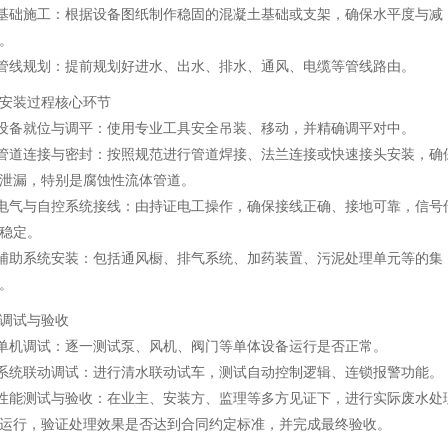
 基础施工：根据设备图纸制作稳固的混凝土基础或支架，确保水平度与减
。
 管线规划：提前规划好进水、出水、排水、通风、电缆等管线路由。
. 安装过程核心环节
 设备就位与调平：使用专业工具安全吊装、移动，并精确调平对中。
 管道连接与密封：按照规范进行管道焊接、法兰连接或快速接头安装，确
泄漏，特别是腐蚀性流体管道。
 电气与自控系统接线：由持证电工操作，确保接线正确、接地可靠，信号
稳定。
 辅助系统安装：包括通风橱、排气系统、加药装置、污泥处理单元等的集
。
. 调试与验收
 单机调试：逐一测试泵、风机、阀门等单体设备运行是否正常。
 系统联动调试：进行清水联动试车，测试自动控制逻辑、连锁报警功能。
 性能测试与验收：在业主、安装方、监理等多方见证下，进行实际废水处
运行，验证处理效果是否达到合同约定标准，并完成最终验收。